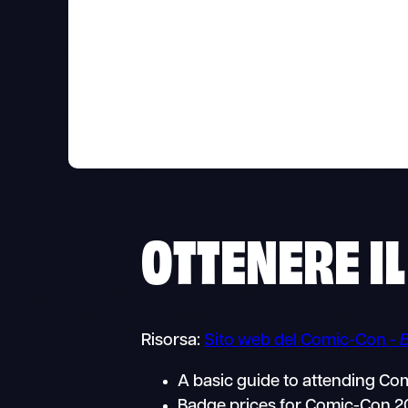
OTTENERE I
Risorsa:
Sito web del Comic-Con -
A basic guide to attending C
Badge prices for Comic-Con 