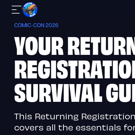
Skip
Navigazione
to
mobile
content
COMIC-CON 2026
YOUR RETUR
REGISTRATIO
SURVIVAL GU
This Returning Registration
covers all the essentials f