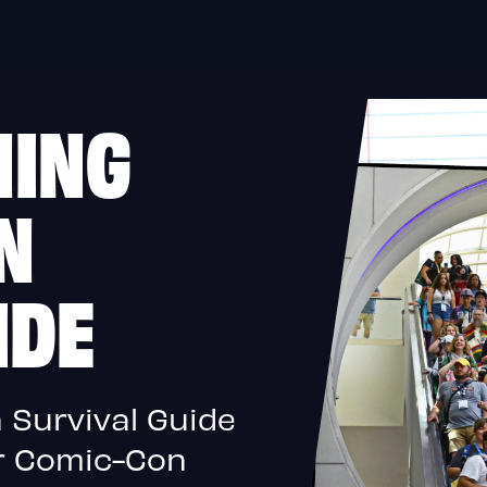
NING
N
IDE
 Survival Guide
or Comic-Con