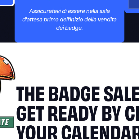
Assicuratevi di essere nella sala
d'attesa prima dell'inizio della vendita
dei badge.
THE BADGE SALE
GET READY BY C
YOUR CALENDA