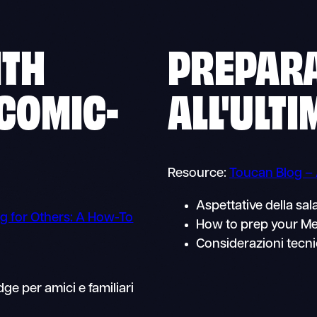
ITH
PREPAR
 COMIC-
ALL'ULT
Resource:
Toucan Blog –
Aspettative della sal
g for Others: A How-To
How to prep your M
Considerazioni tecn
ge per amici e familiari