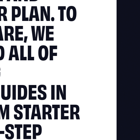
 PLAN. TO
ARE, WE
 ALL OF
G
UIDES IN
OM STARTER
Y-STEP