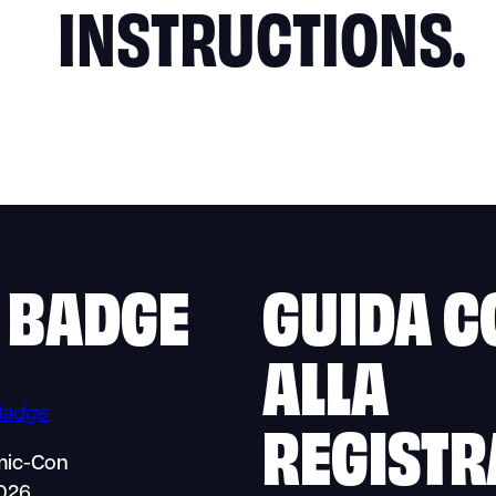
INSTRUCTIONS.
L BADGE
GUIDA C
ALLA
Badge
REGISTR
omic-Con
2026