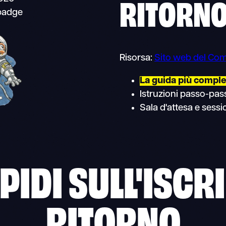
RITORN
 badge
Risorsa:
Sito web del Co
La guida più complet
Istruzioni passo-pa
Sala d'attesa e sessi
PIDI SULL'ISCR
RITORNO