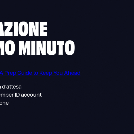
AZIONE
IMO MINUTO
 A Prep Guide to Keep You Ahead
a d'attesa
ember ID account
iche