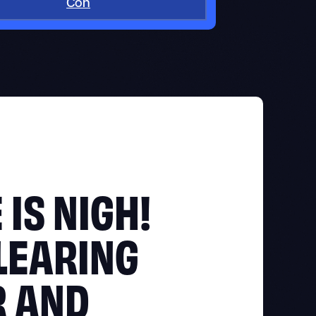
Con
 IS NIGH!
LEARING
R AND