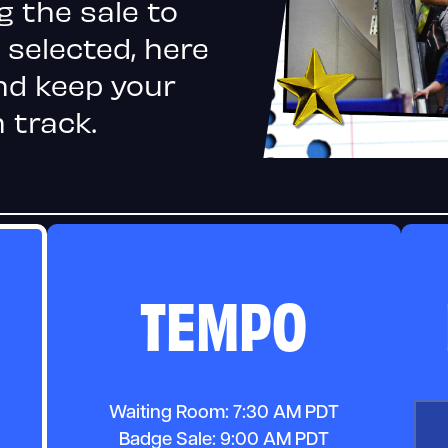
g the sale to
 selected, here
nd keep your
 track.
TEMPO
Waiting Room: 7:30 AM PDT
Badge Sale: 9:00 AM PDT