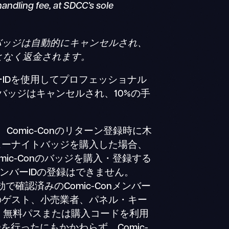
andling fee, at SDCC’s sole
バッジは自動的にキャンセルされ、
となく返金されます。
ーIDを使用してプロフェッショナル
バッジはキャンセルされ、10%の手
mic-Conのリターン登録時に木
ューナイトバッジを購入した場合、
ic-Conのバッジを購入・登録する
nメンバーIDの登録はできません。
で確認済みのComic-Conメンバー
のゲスト、小売業者、パネル・キー
、無料パスまたは購入コードを利用
を行ったにもかかわらず、Comic-