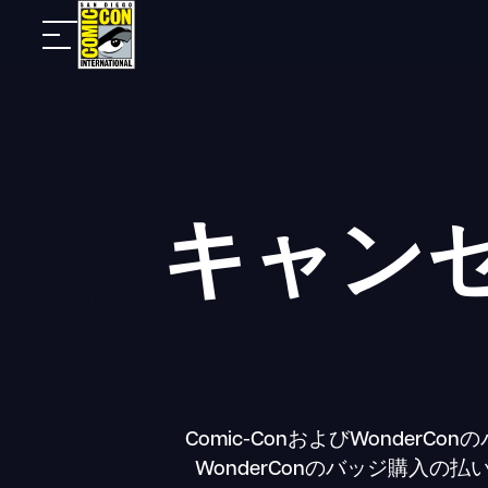
Skip
モ
to
バ
content
イ
ル
ナ
ビ
キャン
Comic-ConおよびWonder
WonderConのバッジ購入