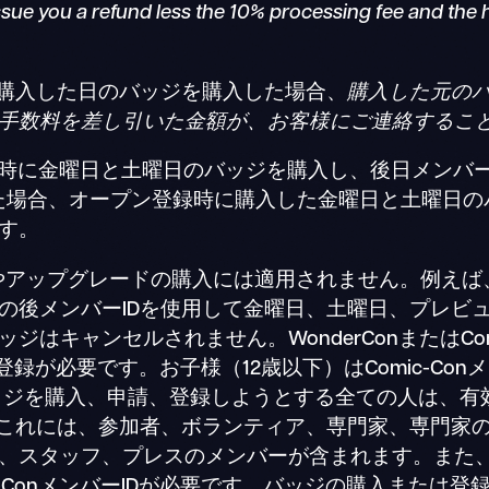
ssue you a refund less the 10% processing fee and the h
を購入した日のバッジを購入した場合、
購入した元の
の手数料を差し引いた金額が、お客様にご連絡するこ
ン登録時に金曜日と土曜日のバッジを購入し、後日メンバ
た場合、オープン登録時に購入した金曜日と土曜日の
す。
アップグレードの購入には適用されません。例えば、Co
の後メンバーIDを使用して金曜日、土曜日、プレビ
はキャンセルされません。WonderConまたはCom
Dの登録が必要です。お子様（12歳以下）はComic-Co
onのバッジを購入、申請、登録しようとする全ての人は、有効
。これには、参加者、ボランティア、専門家、専門家
、スタッフ、プレスのメンバーが含まれます。また
-ConメンバーIDが必要です。バッジの購入または登録