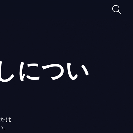
検
索
しについ
または
い。