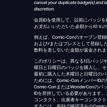
cancel your duplicate badge(s) and i
discretion.
会員IDを使用して、以前にバッジ
お支払いいただいた金額から10％
例えば、Comic-Conのオープ
および/またはプレスとして登録し
数料を差し引いた金額が返金されま
このポリシーは、異なる1日バッジや
曜日と日曜日のバッジを購入し、そ
最初に購入した木曜日と日曜日のバッジ
ためには、Comic-ConメンバーI
Comic-ConまたはWonderC
IDを所持している必要があります
コンタクト、出展者キーコンタクト
するには、有効で確認済みのComic