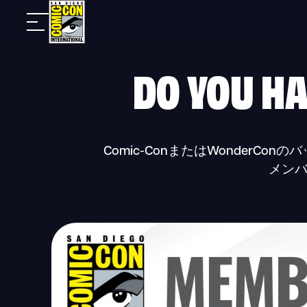
Skip
モ
to
バ
content
DO YOU H
イ
ル
ナ
ビ
Comic-ConまたはWonderC
メンバ