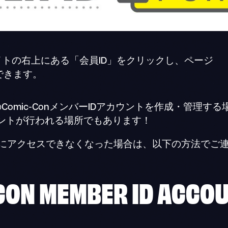
イトの右上にある「会員ID」をクリックし、ページ
できます。
なたのComic-ConメンバーIDアカウントを作成・管
登録イベントが行われる場所でもあります！
ルにアクセスできなくなった場合は、以下の方法でご
-CON
MEMBER ID
ACCOU