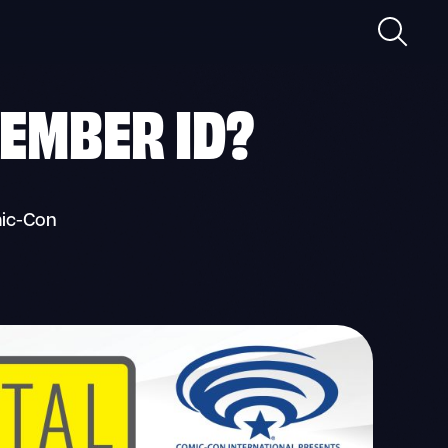
検
索
EMBER ID
?
-Con