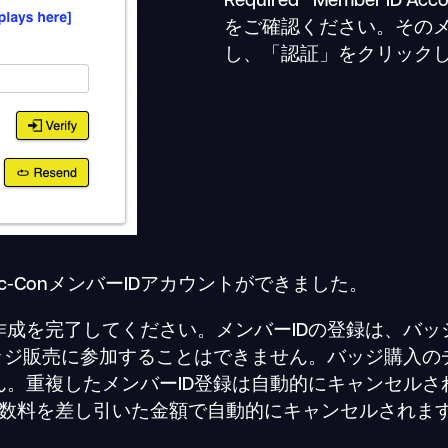
Required* Member ID A
をご確認ください。その
し、「認証」をクリック
ic-ConメンバーIDアカウントができました。
作成を完了してください。メンバーIDの登録は、バッ
ッジ販売に参加することはできません。バッジ購入の
ん。重複したメンバーID登録は自動的にキャンセルさ
の手数料を差し引いた金額で自動的にキャンセルされま