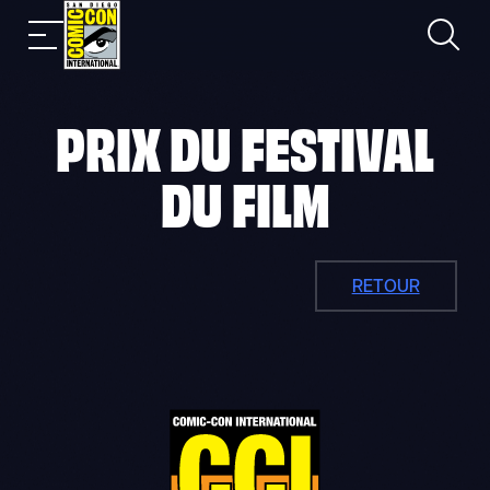
Skip
Recher
Nav
to
mobile
content
PRIX DU FESTIVAL
DU FILM
RETOUR