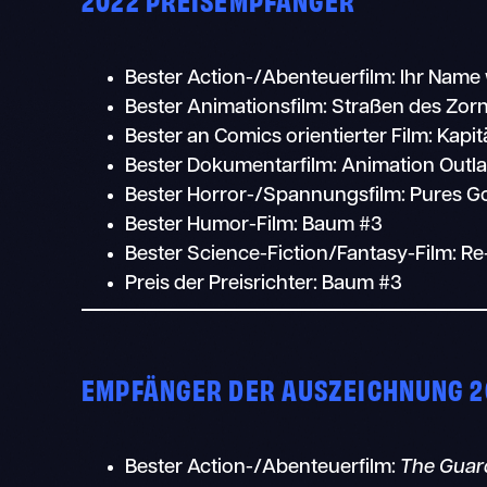
Bester Action-/Abenteuerfilm: Ihr Name
Bester Animationsfilm: Straßen des Zor
Bester an Comics orientierter Film: Kapit
Bester Dokumentarfilm: Animation Outl
Bester Horror-/Spannungsfilm: Pures G
Bester Humor-Film: Baum #3
Bester Science-Fiction/Fantasy-Film: Re
Preis der Preisrichter: Baum #3
EMPFÄNGER DER AUSZEICHNUNG 2
Bester Action-/Abenteuerfilm:
The Guar