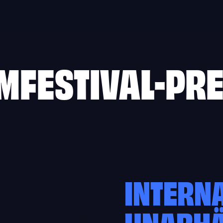
LMFESTIVAL-PRE
INTERN
UNABHÄ