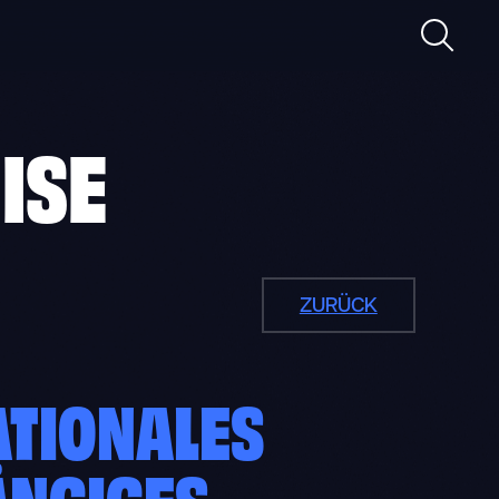
Suche
ISE
ZURÜCK
ATIONALES
NGIGES