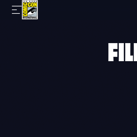
Skip
Mobile
to
Navigation
content
FI