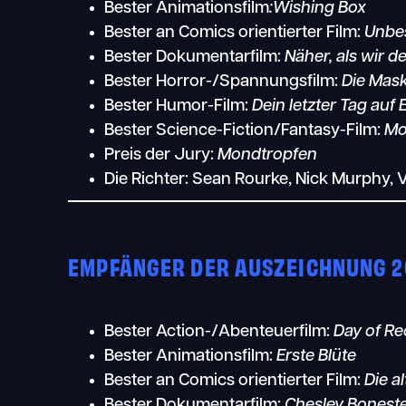
Bester Animationsfilm
:Wishing Box
Bester an Comics orientierter Film:
Unbe
Bester Dokumentarfilm:
Näher, als wir 
Bester Horror-/Spannungsfilm:
Die Mask
Bester Humor-Film:
Dein letzter Tag auf
Bester Science-Fiction/Fantasy-Film:
Mo
Preis der Jury:
Mondtropfen
Die Richter: Sean Rourke, Nick Murphy,
EMPFÄNGER DER AUSZEICHNUNG 2
Bester Action-/Abenteuerfilm:
Day of R
Bester Animationsfilm:
Erste Blüte
Bester an Comics orientierter Film:
Die a
Bester Dokumentarfilm:
Chesley Bonestel