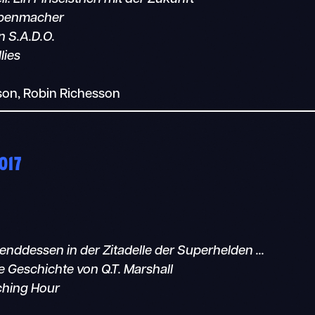
ppenmacher
n S.A.D.O.
lies
son, Robin Richesson
017
nddessen in der Zitadelle der Superhelden ...
e Geschichte von Q.T. Marshall
ching Hour