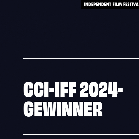
CCI-IFF 2024-
GEWINNER