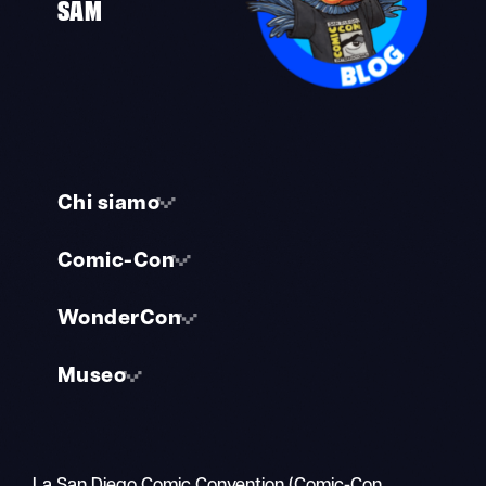
SAM
Chi siamo
Comic-Con
WonderCon
Museo
La San Diego Comic Convention (Comic-Con