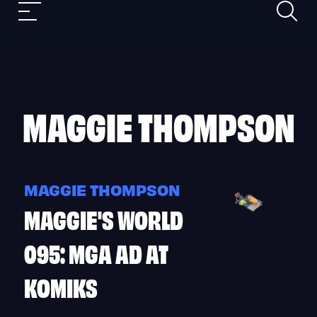
Magha
Mobile
nav
Skip
to
content
MAGGIE THOMPSON
MAGGIE THOMPSON
MAGGIE'S WORLD
095: MGA AD AT
KOMIKS