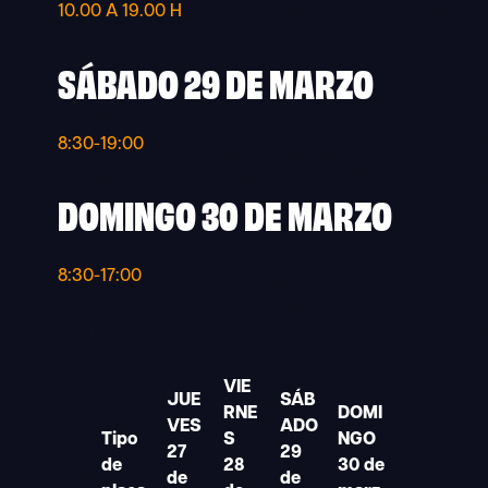
10.00 A 19.00 H
SÁBADO 29 DE MARZO
8:30-19:00
DOMINGO 30 DE MARZO
8:30-17:00
VIE
JUE
SÁB
RNE
DOMI
VES
ADO
Tipo
S
NGO
27
29
de
28
30 de
de
de