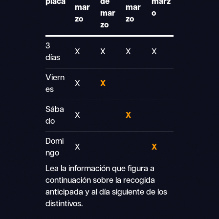
placa
de
marz
mar
mar
mar
o
zo
zo
zo
3
X
X
X
X
días
Viern
X
X
es
Sába
X
X
do
Domi
X
X
ngo
Lea la información que figura a
continuación sobre la recogida
anticipada y al día siguiente de los
distintivos.