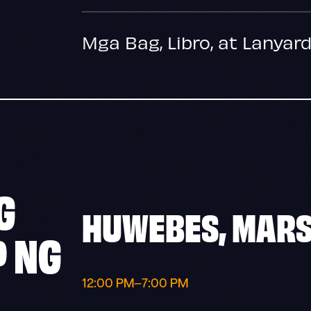
Mga Bag, Libro, at Lanyar
G
HUWEBES, MARS
P NG
12:00 PM–7:00 PM