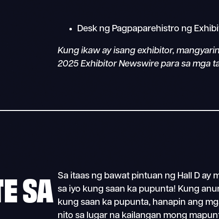
Desk ng Pagpaparehistro ng Exhibi
Kung ikaw ay isang exhibitor, mangya
2025 Exhibitor Newswire para sa mga t
E SA
Sa itaas ng bawat pintuan ng Hall D ay
sa iyo kung saan ka pupunta! Kung an
kung saan ka pupunta, hanapin ang mga
nito sa lugar na kailangan mong mapun