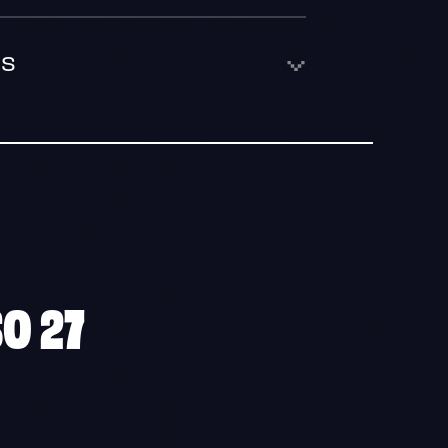
ds
O 27