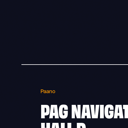
Paano
PAG NAVIGAT
HALL D