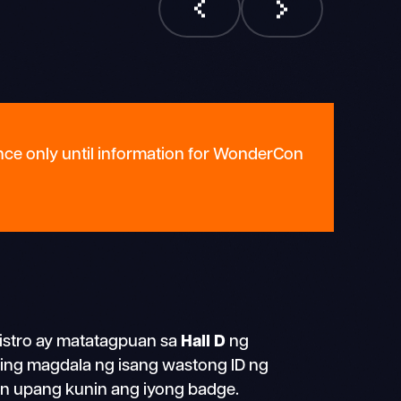
nce only until information for WonderCon
istro ay matatagpuan sa
Hall D
ng
ing magdala ng isang wastong ID ng
on upang kunin ang iyong badge.