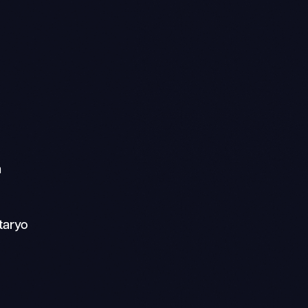
a
taryo