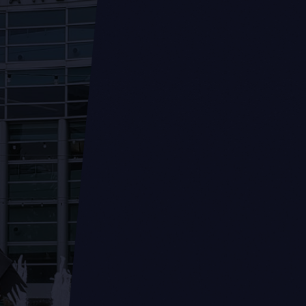
Mga Oras ng Pag-pick Up