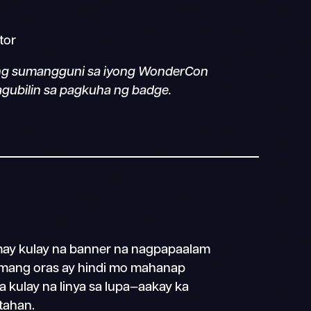
tor
ring sumangguni sa iyong WonderCon
agubilin sa pagkuha ng badge.
 may kulay na banner na nagpapaalam
umang oras ay hindi mo mahanap
 kulay na linya sa lupa—aakay ka
tahan.