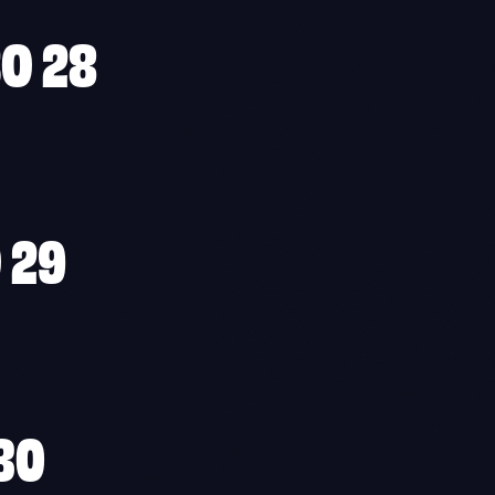
O 28
 29
30