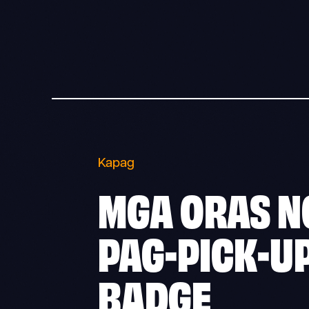
Kapag
MGA ORAS N
PAG-PICK-U
BADGE