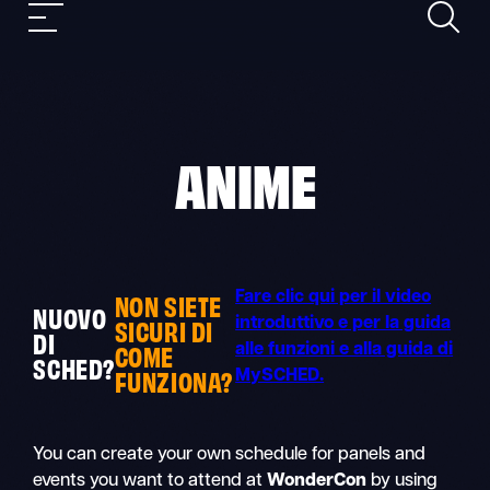
Ricerca
Skip
Navigazione
to
mobile
content
ANIME
NON SIETE
Fare clic qui per il video
NUOVO
SICURI DI
introduttivo e per la guida
DI
COME
alle funzioni e alla guida di
SCHED?
FUNZIONA?
MySCHED.
You can create your own schedule for panels and
events you want to attend at
WonderCon
by using