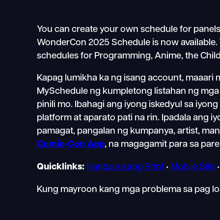
You can create your own schedule for panels
WonderCon 2025 Schedule is now available. Thi
schedules for Programming, Anime, the Childr
Kapag lumikha ka ng isang account, maaari
MySchedule ng kumpletong listahan ng mga it
pinili mo. Ibahagi ang iyong iskedyul sa iyo
platform at aparato pati na rin. Ipadala ang 
pamagat, pangalan ng kumpanya, artist, manun
Comic-Con App
, na magagamit para sa pare
Quicklinks:
Handa na ang Print
•
Mobile Site
Kung mayroon kang mga problema sa pag loa