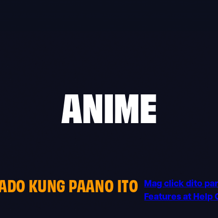
ANIME
RADO KUNG PAANO ITO
Mag click dito pa
Features at Help 