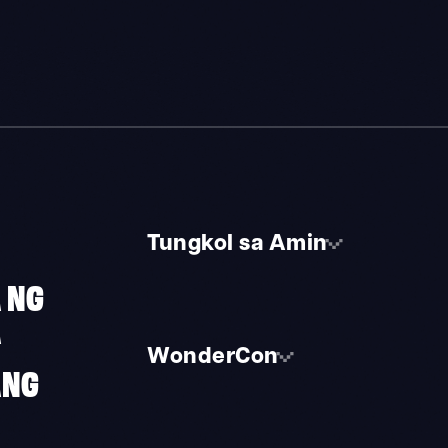
Tungkol sa Amin
 NG
A
WonderCon
ANG