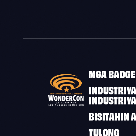
MGA BADGE
INDUSTRIYA
INDUSTRIY
BISITAHIN 
TULONG