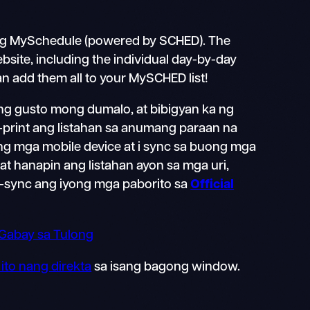
ng MySchedule (powered by SCHED). The
bsite, including the individual day-by-day
an add them all to your MySCHED list!
g gusto mong dumalo, at bibigyan ka ng
i-print ang listahan sa anumang paraan na
ong mga mobile device at i sync sa buong mga
 at hanapin ang listahan ayon sa mga uri,
 i-sync ang iyong mga paborito sa
Official
Gabay sa Tulong
ito nang direkta
sa isang bagong window.