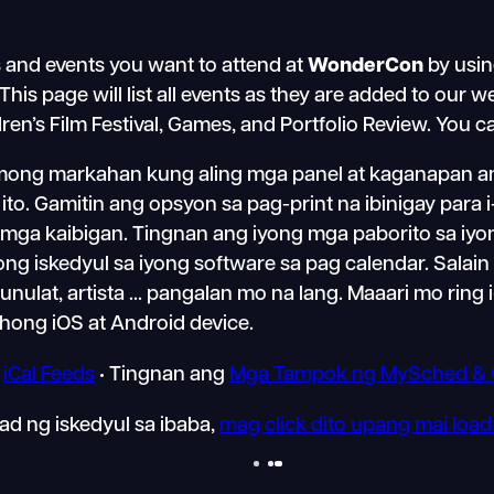
 and events you want to attend at
WonderCon
by usi
s page will list all events as they are added to our we
en’s Film Festival, Games, and Portfolio Review. You c
 mong markahan kung aling mga panel at kaganapan an
o. Gamitin ang opsyon sa pag-print na ibinigay para 
ng mga kaibigan. Tingnan ang iyong mga paborito sa iy
iyong iskedyul sa iyong software sa pag calendar. Salain
ulat, artista ... pangalan mo na lang. Maaari mo ring
hong iOS at Android device.
•
iCal Feeds
• Tingnan ang
Mga Tampok ng MySched & 
d ng iskedyul sa ibaba,
mag click dito upang mai load 