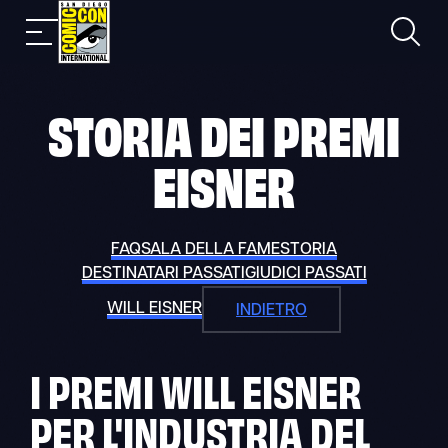
Skip
Ricerca
Navigazione
to
mobile
content
STORIA DEI PREMI
EISNER
FAQ
SALA DELLA FAME
STORIA
DESTINATARI PASSATI
GIUDICI PASSATI
WILL EISNER
INDIETRO
I PREMI WILL EISNER
PER L'INDUSTRIA DEL