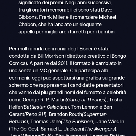
significato dei premi. Negli anni successivi,
tra gli oratori memorabili ci sono stati Dave
Gibbons, Frank Miller e il romanziere Michael
Chabon, che ha lanciato un eloquente
appello per migliorare i fumetti per i bambini.
Per molti anni la cerimonia degli Eisner è stata
condotta da Bill Morrison (direttore creativo di Bongo
Comics). A partire dal 2011, il formato è cambiato in
uno senza un MC generale. Chi partecipa alla
cerimonia oggi può aspettarsi una grafica su grande
schermo che rappresenta i candidati e presentatori
che vanno dai più grandi nomi del fumetto a celebrità
come George R. R. Martin
(Game of Thrones
), Trisha
Helfer
(Battlestar Galactica
), Tom Lennon e Ben
Garant
(Reno 911
), Brandon Routh
(Superman
Returns
), Thomas Jane
(The Punisher
), Jane Wiedlin
(The Go-Gos), Samuel L. Jackson
(The Avengers
),