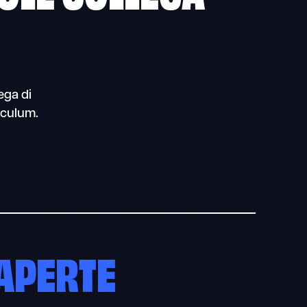
ega di
iculum.
APERTE