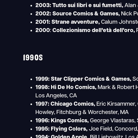
2003: Tutto sui libri e sui fumetti,
Alan 
2002:
Source Comics & Games,
Nick P
2001:
Strane avventure,
Calum Johnsto
2000
:
Collezionismo dell'età dell'oro,
P
1990S
1999:
Star Clipper Comics & Games,
Sc
1998:
Hi De Ho Comics,
Mark & Robert 
Los Angeles, CA
1997: Chicago Comics,
Eric Kirsammer, 
Howley, Fitchburg & Worchester, MA
1996:
Kings Comics,
George Vlastaras, 
1995:
Flying Colors,
Joe Field, Concord
1994:
Golden Apple,
Bill Liebowitz, Los