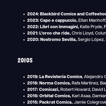
2024:
Blackbird Comics and Coffeeho
2023: Capo e cappuccio,
Eitan Manhoff,
2022: Libri con immagini,
Katie Pryde, 
2021: L'orco che ride,
Chris Lloyd, Colu
2020:
Nostromo Sevilla,
Sergio López, 
2010S
2019: La Revisteria Comics
, Alejandro
2018: Norma Comics,
Rafa Martinez, Ba
2017: Comicazi,
Robert Howard, David L
2016:
Orbital Comics,
Karl Asaa, Damia
2015: Packrat Comics,
Jamie Colegrove 