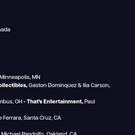
nada
 Minneapolis, MN
llectibles,
Gaston Dominquez & Ilia Carson,
umbus, OH
- That's Entertainment,
Paul
e Ferrara, Santa Cruz, CA
a
Michael Pandolfo, Oakland, CA