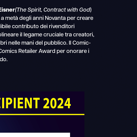
Eisner
(The Spirit, Contract with God
)
l a metà degli anni Novanta per creare
bile contributo dei rivenditori
olineare il legame cruciale tra creatori,
 libri nelle mani del pubblico. Il Comic-
f Comics Retailer Award per onorare i
ndo.