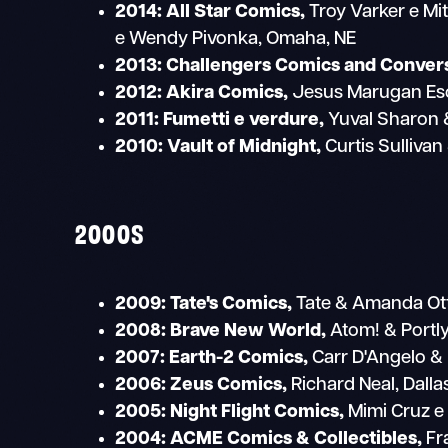
2014: All Star Comics,
Troy Varker e Mi
e Wendy Pivonka, Omaha, NE
2013: Challengers Comics and Conver
2012:
Akira Comics,
Jesus Marugan Es
2011:
Fumetti e verdure,
Yuval Sharon & 
2010:
Vault of Midnight,
Curtis Sullivan
2000S
2009:
Tate's Comics,
Tate & Amanda Otta
2008:
Brave New World,
Atom! & Portl
2007:
Earth-2 Comics,
Carr D'Angelo &
2006:
Zeus Comics,
Richard Neal, Dalla
2005:
Night Flight Comics,
Mimi Cruz e A
2004: ACME Comics & Collectibles,
Fr