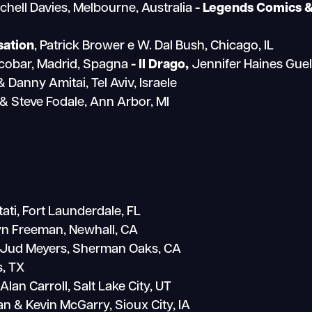
tchell Davies, Melbourne, Australia
- Legends Comics &
sation
, Patrick Brower e W. Dal Bush, Chicago, IL
cobar, Madrid, Spagna
- Il Drago,
Jennifer Haines Gue
Danny Amitai, Tel Aviv, Israele
 & Steve Fodale, Ann Arbor, MI
ti, Fort Launderdale, FL
yn Freeman, Newhall, CA
 Jud Meyers, Sherman Oaks, CA
s, TX
lan Carroll, Salt Lake City, UT
an & Kevin McGarry, Sioux City, IA