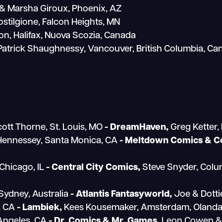
& Marsha Giroux, Phoenix, AZ
ostilgione, Falcon Heights, MN
n, Halifax, Nuova Scozia, Canada
atrick Shaughnessy, Vancouver, British Columbia, Ca
ott Thorne, St. Louis, MO
- DreamHaven,
Greg Ketter,
Hennessey, Santa Monica, CA
- Meltdown Comics & Co
Chicago, IL
- Central City Comics,
Steve Snyder, Col
Sydney, Australia
- Atlantis Fantasyworld,
Joe & Dotti
, CA
- Lambiek,
Kees Kousemaker, Amsterdam, Oland
 Angeles, CA
- Dr. Comics & Mr. Games,
Leon Cowen & 