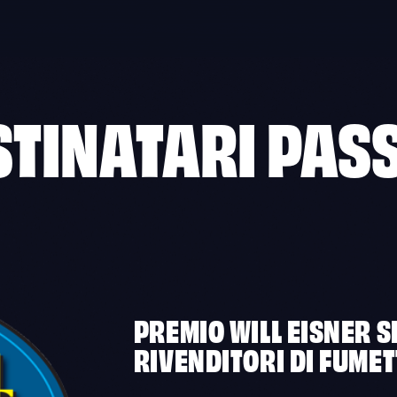
STINATARI PASS
PREMIO WILL EISNER S
RIVENDITORI DI FUMET