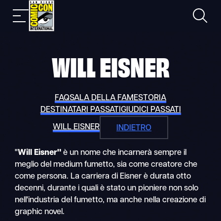
Skip
Ricerca
Navigazione
to
mobile
content
WILL EISNER
FAQ
SALA DELLA FAME
STORIA
DESTINATARI PASSATI
GIUDICI PASSATI
WILL EISNER
INDIETRO
"
Will Eisner"
è un nome che incarnerà sempre il
meglio del medium fumetto, sia come creatore che
come persona. La carriera di Eisner è durata otto
decenni, durante i quali è stato un pioniere non solo
nell'industria del fumetto, ma anche nella creazione di
graphic novel.