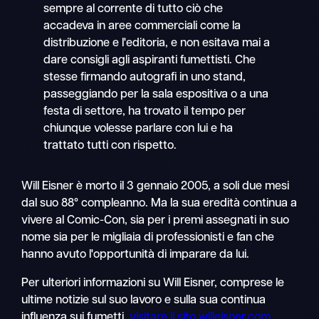
sempre al corrente di tutto ciò che
accadeva in aree commerciali come la
distribuzione e l'editoria, e non esitava mai a
dare consigli agli aspiranti fumettisti. Che
stesse firmando autografi in uno stand,
passeggiando per la sala espositiva o a una
festa di settore, ha trovato il tempo per
chiunque volesse parlare con lui e ha
trattato tutti con rispetto.
Will Eisner è morto il 3 gennaio 2005, a soli due mesi
dal suo 88° compleanno. Ma la sua eredità continua a
vivere al Comic-Con, sia per i premi assegnati in suo
nome sia per le migliaia di professionisti e fan che
hanno avuto l'opportunità di imparare da lui.
Per ulteriori informazioni su Will Eisner, comprese le
ultime notizie sul suo lavoro e sulla sua continua
influenza sui fumetti,
visitare il sito willeisner.com.