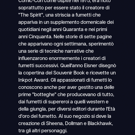
Comic-Con come ospite nel 1975, era noto
soprattutto per essere stato il creatore di
"The Spirit", una striscia a fumetti che
appariva in un supplemento domenicale dei
quotidiani negli anni Quaranta e nei primi
anni Cinquanta. Nelle storie di sette pagine
che apparivano ogni settimana, sperimentò
una serie di tecniche narrative che
influenzarono enormemente i creatori di
fumetti successivi. Quell'anno Eisner disegnò
la copertina del Souvenir Book e ricevette un
Inkpot Award. Gli appassionati di fumetti lo
conoscono anche per aver gestito una delle
prime "botteghe" che producevano di tutto,
dai fumetti di supereroi a quelli western e
della giungla, per diversi editori durante l'Età
d'oro del fumetto. Al suo negozio si deve la
creazione di Sheena, Dollman e Blackhawk,
tra gli altri personaggi.