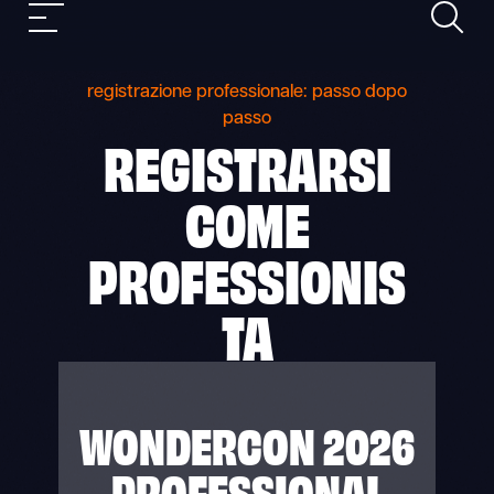
Ricerca
Skip
Navigazione
to
mobile
content
registrazione professionale: passo dopo
passo
REGISTRARSI
COME
PROFESSIONIS
TA
WONDERCON 2026
PROFESSIONAL