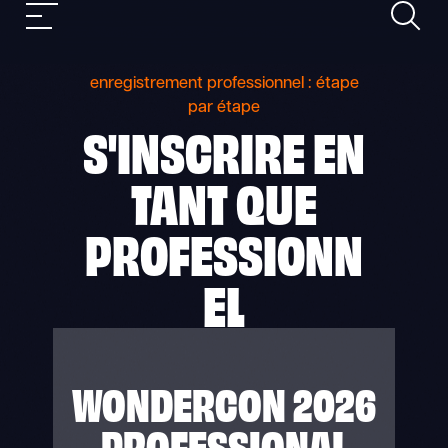
Recher
Skip
Nav
to
mobile
content
enregistrement professionnel : étape
par étape
S'INSCRIRE EN
TANT QUE
PROFESSIONN
EL
WONDERCON 2026
PROFESSIONAL