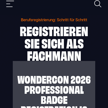
Suche
Skip
Mobile
to
Navigation
content
Berufsregistrierung: Schritt für Schritt
REGISTRIEREN
SIE SICH ALS
FACHMANN
WONDERCON 2026
PROFESSIONAL
BADGE