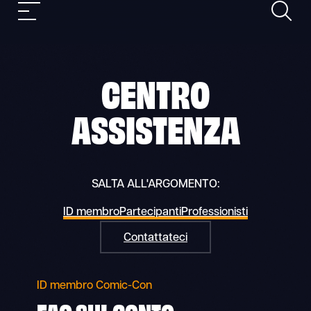
Ricerca
Skip
Navigazione
to
mobile
content
CENTRO
ASSISTENZA
SALTA ALL'ARGOMENTO:
ID membro
Partecipanti
Professionisti
Contattateci
ID membro Comic-Con