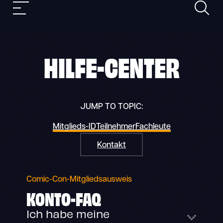
Suche
Skip
Mobile
to
Navigation
content
HILFE-CENTER
JUMP TO TOPIC:
Mitglieds-ID
Teilnehmer
Fachleute
Kontakt
Comic-Con-Mitgliedsausweis
KONTO-FAQ
Ich habe meine