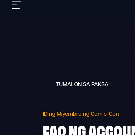
Skip
Mobile
to
nav
content
TUMALON SA PAKSA:
ID ng Miyembro ng Comic-Con
FAQ
NG ACCOU