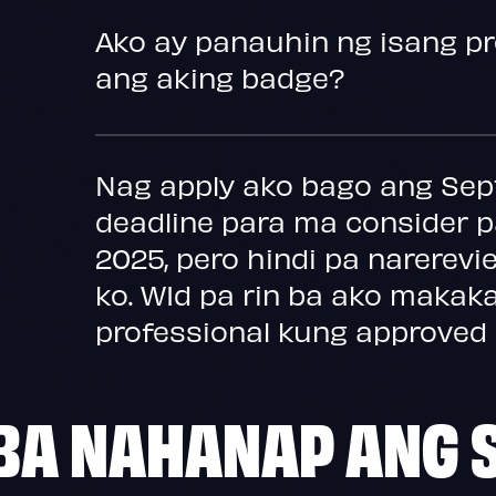
Ako ay panauhin ng isang p
ang aking badge?
Nag apply ako bago ang Sep
deadline para ma consider 
2025, pero hindi pa narerevi
ko. WId pa rin ba ako makak
professional kung approved
 BA NAHANAP ANG 