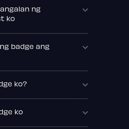
pangalan ng
st ko
ong badge ang
dge ko?
dge ko