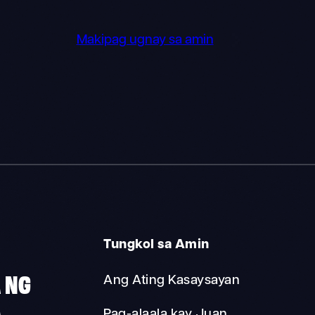
Makipag ugnay sa amin
Tungkol sa Amin
 NG
Ang Ating Kasaysayan
A
Pag-alaala kay Juan