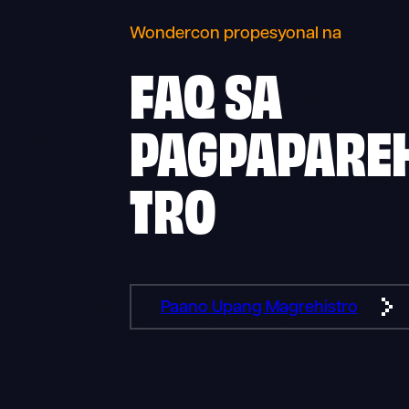
Wondercon propesyonal na
FAQ SA
PAGPAPARE
TRO
Paano Upang Magrehistro