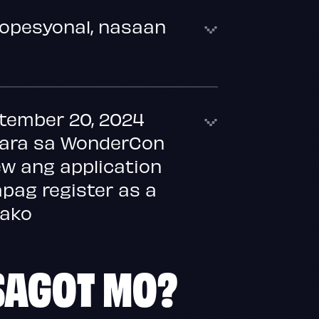
ropesyonal, nasaan
tember 20, 2024
para sa WonderCon
ew ang application
apag register as a
 ako
SAGOT MO?