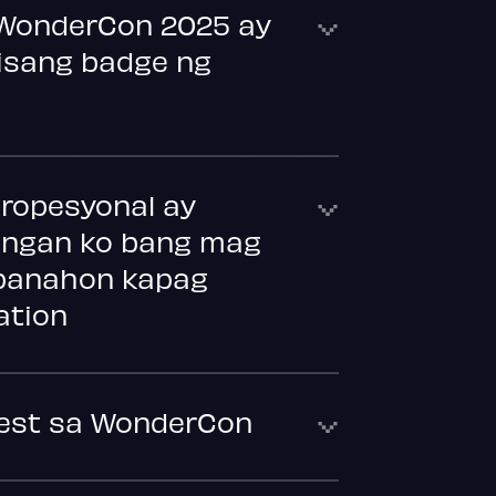
 WonderCon 2025 ay
 isang badge ng
propesyonal ay
angan ko bang mag
g panahon kapag
ation
est sa WonderCon