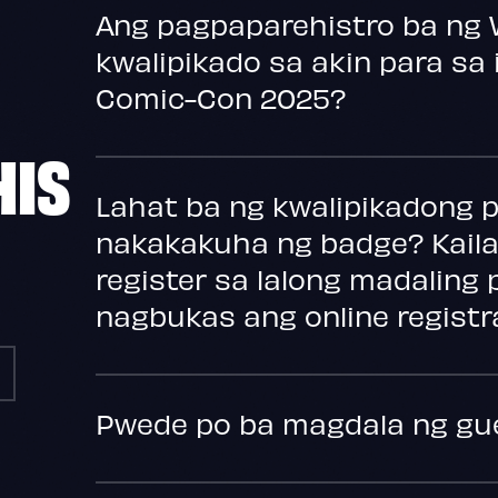
Ang pagpaparehistro ba ng
kwalipikado sa akin para sa
Comic-Con 2025?
HIS
Lahat ba ng kwalipikadong 
nakakakuha ng badge? Kail
register sa lalong madalin
nagbukas ang online registr
Pwede po ba magdala ng gu