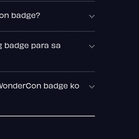
Con badge?
g badge para sa
 WonderCon badge ko