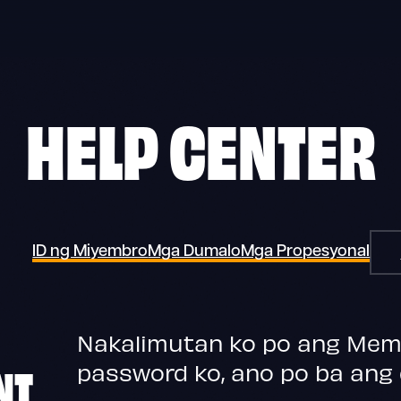
HELP CENTER
ID ng Miyembro
Mga Dumalo
Mga Propesyonal
Nakalimutan ko po ang Memb
NT
password ko, ano po ba ang