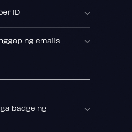
ber ID
anggap ng emails
mga badge ng