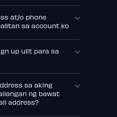
ss at/o phone
alitan sa account ko
gn up ulit para sa
ddress sa aking
kailangan ng bawat
ail address?