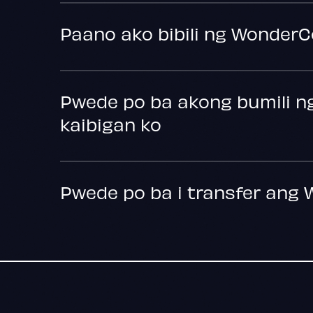
Paano ako bibili ng Wonder
Pwede po ba akong bumili n
kaibigan ko
Pwede po ba i transfer ang